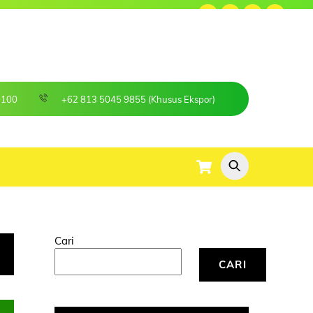
Sosial Media Kami :
9100
+62 813 5045 9855 (Khusus Ekspor)
Cart
Cari
CARI