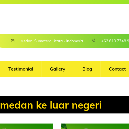
l.com
Medan, Sumatera Utara - Indonesia
+62 813 7748 
Testimonial
Gallery
Blog
Contact
 medan ke luar negeri