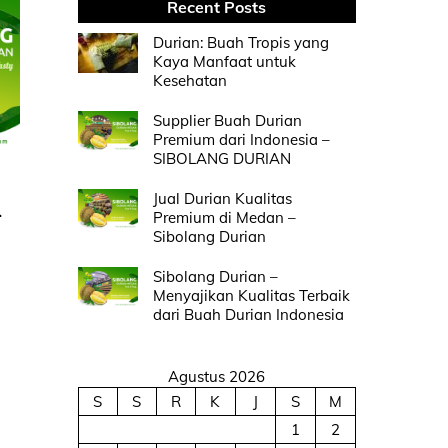
Recent Posts
Durian: Buah Tropis yang
Kaya Manfaat untuk
Kesehatan
Supplier Buah Durian
Premium dari Indonesia –
SIBOLANG DURIAN
Jual Durian Kualitas
–
Premium di Medan –
Sibolang Durian
Sibolang Durian –
Menyajikan Kualitas Terbaik
dari Buah Durian Indonesia
Agustus 2026
S
S
R
K
J
S
M
1
2