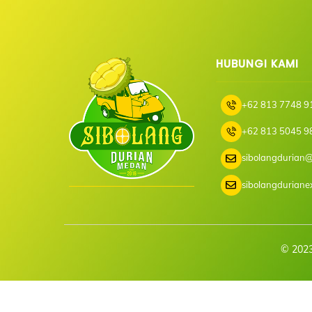
HUBUNGI KAMI
+62 813 7748 9
+62 813 5045 98
sibolangdurian
sibolangdurian
© 2023